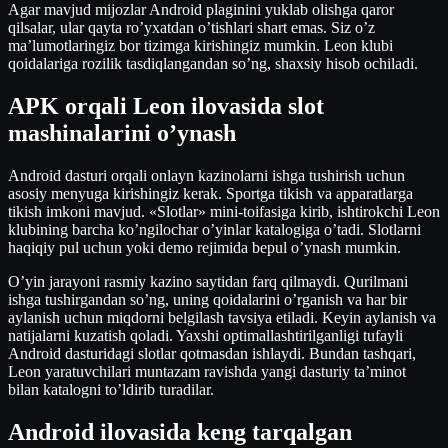
Agar mavjud mijozlar Android plaginini yuklab olishga qaror
qilsalar, ular qayta ro’yxatdan o’tishlari shart emas. Siz o’z
ma’lumotlaringiz bor tizimga kirishingiz mumkin. Leon klubi
qoidalariga rozilik tasdiqlangandan so’ng, shaxsiy hisob ochiladi.
APK orqali Leon ilovasida slot
mashinalarini o’ynash
Android dasturi orqali onlayn kazinolarni ishga tushirish uchun
asosiy menyuga kirishingiz kerak. Sportga tikish va apparatlarga
tikish imkoni mavjud. «Slotlar» mini-toifasiga kirib, ishtirokchi Leon
klubining barcha ko’ngilochar o’yinlar katalogiga o’tadi. Slotlarni
haqiqiy pul uchun yoki demo rejimida bepul o’ynash mumkin.
O’yin jarayoni rasmiy kazino saytidan farq qilmaydi. Qurilmani
ishga tushirgandan so’ng, uning qoidalarini o’rganish va har bir
aylanish uchun miqdorni belgilash tavsiya etiladi. Keyin aylanish va
natijalarni kuzatish qoladi. Yaxshi optimallashtirilganligi tufayli
Android dasturidagi slotlar qotmasdan ishlaydi. Bundan tashqari,
Leon yaratuvchilari muntazam ravishda yangi dasturiy ta’minot
bilan katalogni to’ldirib turadilar.
Android ilovasida keng tarqalgan