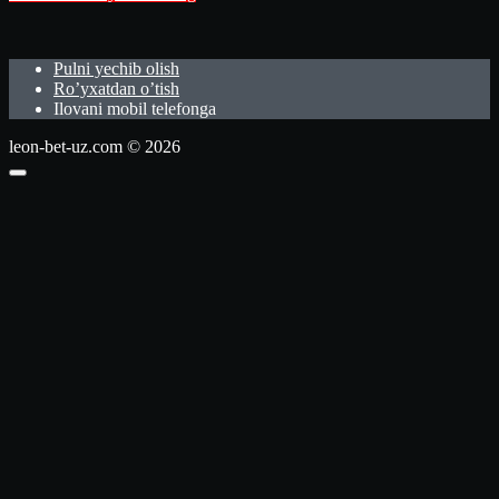
Pulni yechib olish
Ro’yxatdan o’tish
Ilovani mobil telefonga
leon-bet-uz.com © 2026