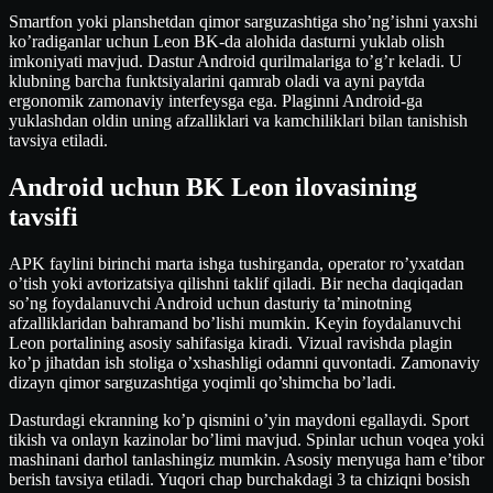
Smartfon yoki planshetdan qimor sarguzashtiga sho’ng’ishni yaxshi
ko’radiganlar uchun Leon BK-da alohida dasturni yuklab olish
imkoniyati mavjud. Dastur Android qurilmalariga to’g’r keladi. U
klubning barcha funktsiyalarini qamrab oladi va ayni paytda
ergonomik zamonaviy interfeysga ega. Plaginni Android-ga
yuklashdan oldin uning afzalliklari va kamchiliklari bilan tanishish
tavsiya etiladi.
Android uchun BK Leon ilovasining
tavsifi
APK faylini birinchi marta ishga tushirganda, operator ro’yxatdan
o’tish yoki avtorizatsiya qilishni taklif qiladi. Bir necha daqiqadan
so’ng foydalanuvchi Android uchun dasturiy ta’minotning
afzalliklaridan bahramand bo’lishi mumkin. Keyin foydalanuvchi
Leon portalining asosiy sahifasiga kiradi. Vizual ravishda plagin
ko’p jihatdan ish stoliga o’xshashligi odamni quvontadi. Zamonaviy
dizayn qimor sarguzashtiga yoqimli qo’shimcha bo’ladi.
Dasturdagi ekranning ko’p qismini o’yin maydoni egallaydi. Sport
tikish va onlayn kazinolar bo’limi mavjud. Spinlar uchun voqea yoki
mashinani darhol tanlashingiz mumkin. Asosiy menyuga ham e’tibor
berish tavsiya etiladi. Yuqori chap burchakdagi 3 ta chiziqni bosish