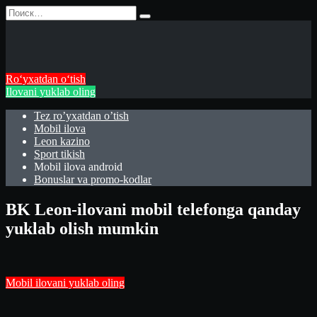
Перейти
Search
к
for:
содержанию
Roʻyxatdan oʻtish
Ilovani yuklab oling
Tez ro’yxatdan o’tish
Mobil ilova
Leon kazino
Sport tikish
Mobil ilova android
Bonuslar va promo-kodlar
BK Leon-ilovani mobil telefonga qanday
yuklab olish mumkin
Mobil ilovani yuklab oling