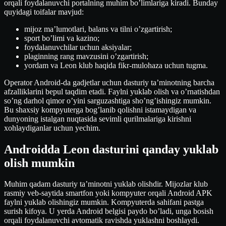
orqali foydalanuvchi portalning muhim bo’limlariga kiradi. Bunday
quyidagi toifalar mavjud:
mijoz ma’lumotlari, balans va tilni o’zgartirish;
sport bo’limi va kazino;
foydalanuvchilar uchun aksiyalar;
plaginning rang mavzusini o’zgartirish;
yordam va Leon klub haqida fikr-mulohaza uchun tugma.
Operator Android-da gadjetlar uchun dasturiy ta’minotning barcha
afzalliklarini bepul taqdim etadi. Faylni yuklab olish va o’rnatishdan
so’ng darhol qimor o’yini sarguzashtiga sho’ng’ishingiz mumkin.
Bu shaxsiy kompyuterga bog’lanib qolishni istamaydigan va
dunyoning istalgan nuqtasida sevimli qurilmalariga kirishni
xohlaydiganlar uchun yechim.
Androidda Leon dasturini qanday yuklab
olish mumkin
Muhim qadam dasturiy ta’minotni yuklab olishdir. Mijozlar klub
rasmiy veb-saytida smartfon yoki kompyuter orqali Android APK
faylni yuklab olishingiz mumkin. Kompyuterda sahifani pastga
surish kifoya. U yerda Android belgisi paydo bo’ladi, unga bosish
orqali foydalanuvchi avtomatik ravishda yuklashni boshlaydi.