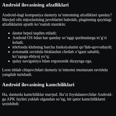
Android ilovasining afzalliklari
Android-dagi kompaniya dasturiy ta’minotning afzalliklari qanday?
Mavjud ofis mijozlarining javoblarini baholab, plaginning quyidagi
afzalliklarini ajratib ko’rsatish mumkin:
dastur bepul taqdim etiladi;
Android OS bilan har qanday so’nggi qurilmalarga to’g’ri
keladi;
telefonda klubning barcha funksiyalarini qo’llab-quvvatlaydi;
avtomatik ravishda bloklashni chetlab o’tgani sababli,
ko’zguga ehtiyoj yo’q;
qulay navigatsiya bilan ergonomik dizaynga ega.
Leon ishlab chiquvchilari dasturiy ta’minotni muntazam ravishda
yangilab turishadi.
Android ilovasining kamchiliklari
Ha, dasturda kamchiliklar mavjud. Ba’zi foydalanuvchilar Android-
ga APK faylini yuklab olgandan so’ng, bir qator kamchiliklarni
sezishibdi: