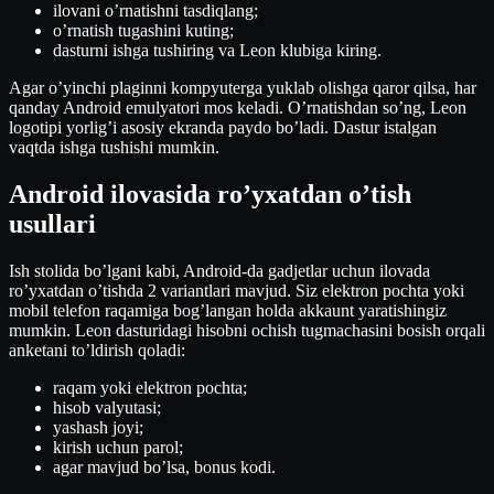
ilovani o’rnatishni tasdiqlang;
o’rnatish tugashini kuting;
dasturni ishga tushiring va Leon klubiga kiring.
Agar o’yinchi plaginni kompyuterga yuklab olishga qaror qilsa, har
qanday Android emulyatori mos keladi. O’rnatishdan so’ng, Leon
logotipi yorlig’i asosiy ekranda paydo bo’ladi. Dastur istalgan
vaqtda ishga tushishi mumkin.
Android ilovasida ro’yxatdan o’tish
usullari
Ish stolida bo’lgani kabi, Android-da gadjetlar uchun ilovada
ro’yxatdan o’tishda 2 variantlari mavjud. Siz elektron pochta yoki
mobil telefon raqamiga bog’langan holda akkaunt yaratishingiz
mumkin. Leon dasturidagi hisobni ochish tugmachasini bosish orqali
anketani to’ldirish qoladi:
raqam yoki elektron pochta;
hisob valyutasi;
yashash joyi;
kirish uchun parol;
agar mavjud bo’lsa, bonus kodi.