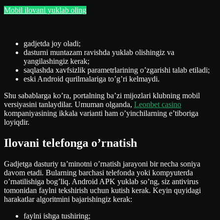
Mobil ilovani yuklab oling
gadjetda joy oladi;
dasturni muntazam ravishda yuklab olishingiz va
yangilashingiz kerak;
saqlashda xavfsizlik parametrlarining o’zgarishi talab etiladi;
eski Android qurilmalariga to’g’ri kelmaydi.
Shu sabablarga ko’ra, portalning ba’zi mijozlari klubning mobil
versiyasini tanlaydilar. Umuman olganda,
Leonbet casino
kompaniyasining ikkala varianti ham o’yinchilarning e’tiboriga
loyiqdir.
Ilovani telefonga o’rnatish
Gadjetga dasturiy ta’minotni o’rnatish jarayoni bir necha soniya
davom etadi. Bularning barchasi telefonda yoki kompyuterda
o’rnatilishiga bog’liq. Android APK yuklab so’ng, siz antivirus
tomonidan faylni tekshirish uchun kutish kerak. Keyin quyidagi
harakatlar algoritmini bajarishingiz kerak:
faylni ishga tushiring;