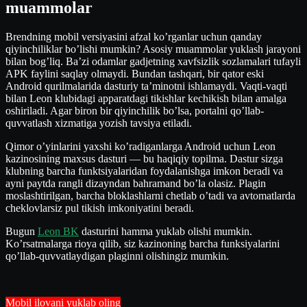
muammolar
Brendning mobil versiyasini afzal ko’rganlar uchun qanday
qiyinchiliklar bo’lishi mumkin? Asosiy muammolar yuklash jarayoni
bilan bog’liq. Ba’zi odamlar gadjetning xavfsizlik sozlamalari tufayli
APK faylini saqlay olmaydi. Bundan tashqari, bir qator eski
Android qurilmalarida dasturiy ta’minotni ishlamaydi. Vaqti-vaqti
bilan Leon klubidagi apparatdagi tikishlar kechikish bilan amalga
oshiriladi. Agar biron bir qiyinchilik bo’lsa, portalni qo’llab-
quvvatlash xizmatiga yozish tavsiya etiladi.
Qimor o’yinlarini yaxshi ko’radiganlarga Android uchun Leon
kazinosining maxsus dasturi — bu haqiqiy topilma. Dastur sizga
klubning barcha funktsiyalaridan foydalanishga imkon beradi va
ayni paytda rangli dizayndan bahramand bo’la olasiz. Plagin
moslashtirilgan, barcha bloklashlarni chetlab o’tadi va avtomatlarda
cheklovlarsiz pul tikish imkoniyatini beradi.
Bugun
Leon BK
dasturini hamma yuklab olishi mumkin.
Ko’rsatmalarga rioya qilib, siz kazinoning barcha funksiyalarini
qo’llab-quvvatlaydigan plaginni olishingiz mumkin.
Mobil ilovani yuklab oling