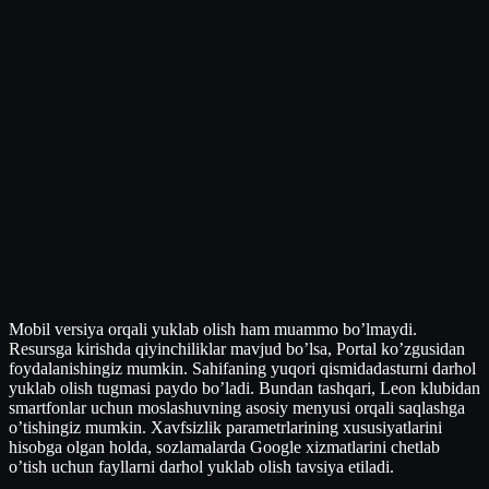
Mobil versiya orqali yuklab olish ham muammo bo’lmaydi.
Resursga kirishda qiyinchiliklar mavjud bo’lsa, Portal ko’zgusidan
foydalanishingiz mumkin. Sahifaning yuqori qismidadasturni darhol
yuklab olish tugmasi paydo bo’ladi. Bundan tashqari, Leon klubidan
smartfonlar uchun moslashuvning asosiy menyusi orqali saqlashga
o’tishingiz mumkin. Xavfsizlik parametrlarining xususiyatlarini
hisobga olgan holda, sozlamalarda Google xizmatlarini chetlab
o’tish uchun fayllarni darhol yuklab olish tavsiya etiladi.